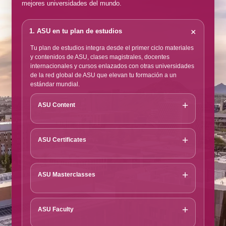
mejores universidades del mundo.
Bolsa de empleo exclusiva con ofertas de empresas aliadas.
Modalidades presencial, virtual o híbrida con horarios flexibles.
+
1. ASU en tu plan de estudios
Certificado de inglés de Arizona State University.
Proceso fácil para traslado y equivalencias.
Tu plan de estudios integra desde el primer ciclo materiales
y contenidos de ASU, clases magistrales, docentes
Solicitar información de carrera
internacionales y cursos enlazados con otras universidades
de la red global de ASU que elevan tu formación a un
estándar mundial.
Completá el formulario para recibir información sobre la oferta aca
+
ASU Content
+
ASU Certificates
+
ASU Masterclasses
+
ASU Faculty